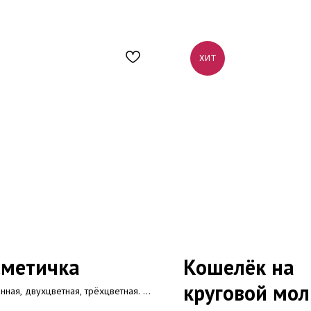
ХИТ
сметичка
Кошелёк на
круговой мо
нная, двухцветная, трёхцветная. С
ой и без, стёганная или гладкая —