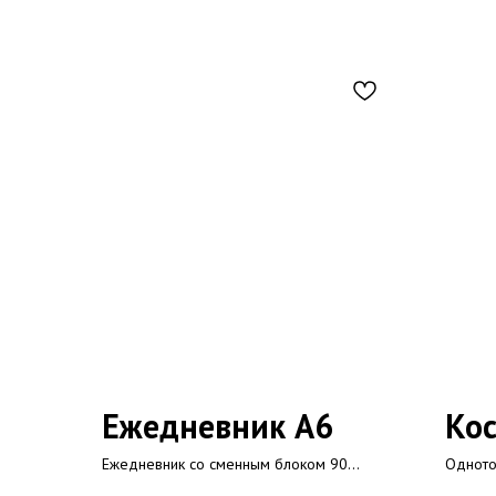
Ежедневник А6
Ко
Ежедневник со сменным блоком 90
Одното
разлинованных недатированных плотных
кисточк