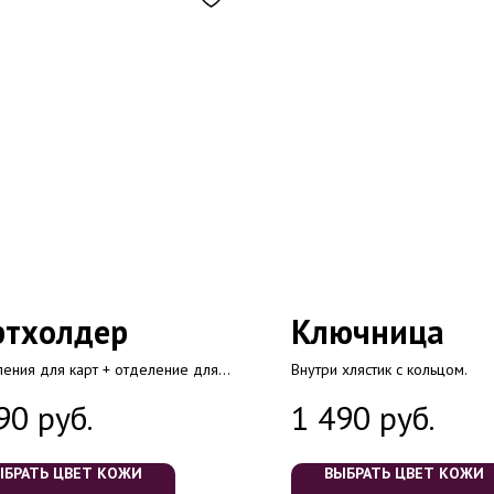
ртхолдер
Ключница
ления для карт + отделение для
Внутри хлястик с кольцом.
и карт — маленький удобный
руб.
руб.
90
1 490
лдер
ЫБРАТЬ ЦВЕТ КОЖИ
ВЫБРАТЬ ЦВЕТ КОЖИ