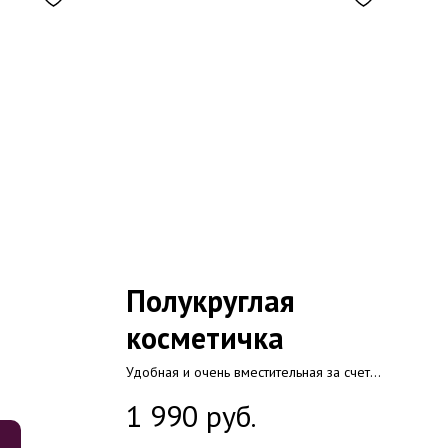
Полукруглая
косметичка
Удобная и очень вместительная за счет
своей формы. Изготавливаем с
руб.
1 990
различными вариантами стёжки, по вашему
желанию.