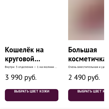
Кошелёк на
Большая
круговой
косметичка
молнии №4
Внутри: 3 отделения — 1 на молнии по
Очень вместительная и удобн
центру, для мелочи и 2 для купюр + 6
счёт формы параллелепипед
карманов для карт
руб.
руб.
3 990
2 490
Внутри: моющаяся подкладка
на молнии + внешний карман
молнии
ВЫБРАТЬ ЦВЕТ КОЖИ
ВЫБРАТЬ ЦВЕТ КО